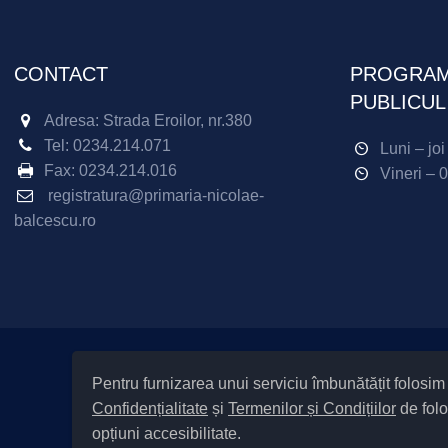
CONTACT
PROGRAM
PUBLICUL
Adresa: Strada Eroilor, nr.380
Tel:
0234.214.071
Luni – jo
Fax:
0234.214.016
Vineri – 
registratura@primaria-nicolae-
balcescu.ro
Pentru furnizarea unui serviciu îmbunătățit folosi
Confidențialitate
și
Termenilor și Condițiilor
de folo
opțiuni accesibilitate.
Cod Județ 4 / Județul Bacău