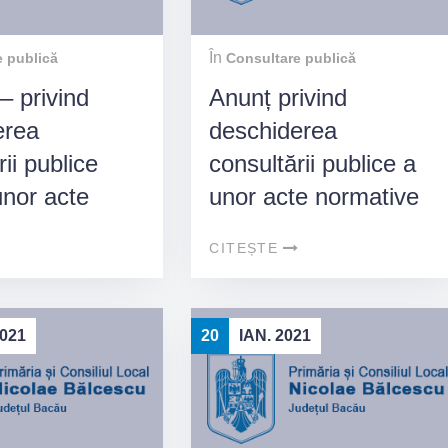
 Nicolae
, județul
În
 publică
Consultare publică
 privind
Anunț privind
erea
deschiderea
ii publice
consultării publice a
nor acte
unor acte normative
e.
CITEȘTE
2021
20
IAN. 2021