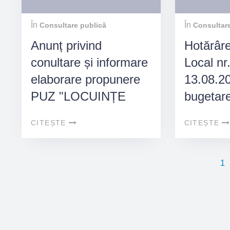
În
În
Consultare publică
Consultare
Anunț privind
Hotărâre
conultare și informare
Local nr
elaborare propunere
13.08.20
PUZ "LOCUINȚE
bugetar
UNIFAMILIALE,
participa
CITEȘTE
CITEȘTE
ANEXE
comunei
GOSPODĂREȘTI ȘI
Bălcescu
ÎMPREJMUIRE
Bacău
1
TEREN, Comuna
Nicolae Bălcescu,
județul Bacău"