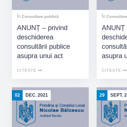
Bacău,
comunei
Bălcescu
În
În
Consultare publică
Consultare
Bacău
ANUNȚ – privind
ANUNȚ –
deschiderea
deschid
consultării publice
consultăr
asupra unui act
asupra u
normativ.
normativ
CITEȘTE
CITEȘTE
02
DEC. 2021
29
SEPT. 