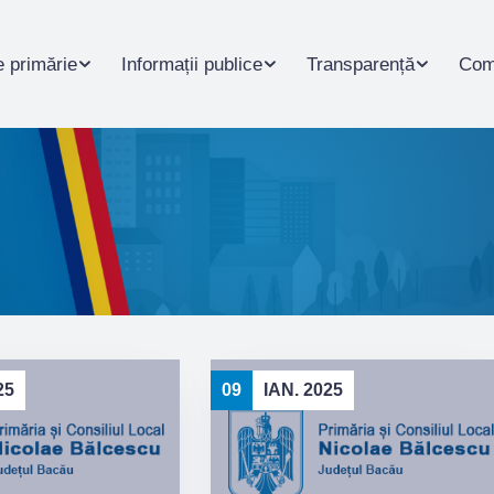
 primărie
Informații publice
Transparență
Com
25
09
IAN. 2025