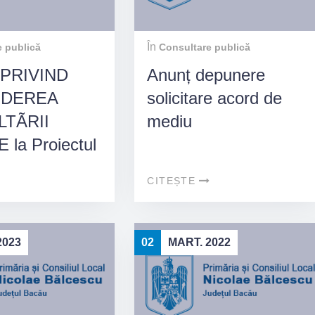
În
 publică
Consultare publică
PRIVIND
Anunț depunere
IDEREA
solicitare acord de
TÃRII
mediu
 la Proiectul
âre
CITEȘTE
/2025 –
aprobarea
entului de
2023
02
MART. 2022
re și
are a
ui Local al