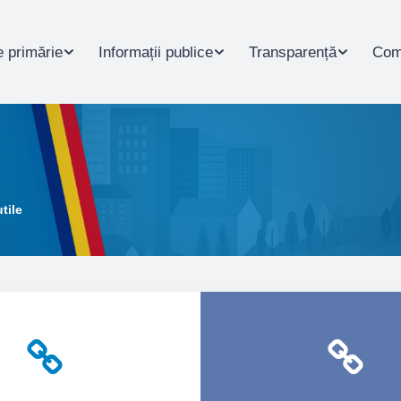
 primărie
Informații publice
Transparență
Com
utile