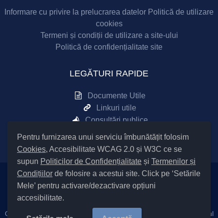
Informare cu privire la prelucrarea datelor
Politică de utilizare
cookies
Termeni și condiții de utilizare a site-ului
Politică de confidențialitate site
LEGĂTURI RAPIDE
Documente Utile
Linkuri utile
Consultări publice
Sesizări online
Pentru furnizarea unui serviciu îmbunătățit folosim
Cookies
, Accesibilitate WCAG 2.0 și W3C ce se
supun
Politicilor de Confidențialitate
și
Termenilor și
Condițiilor
de folosire a acestui site. Click pe ‘Setările
Mele’ pentru activare/dezactivare opțiuni
Setări Cookies și Accesibilitate
accesibilitate.
Cod Județ 4 / Județul Bacău / Tipul UAT – 14 – C – Comună / Codul