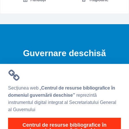
Guvernare deschisă
Secțiunea web „
Centrul de resurse bibliografice în
domeniul guvernării deschise”
reprezintă
instrumentul digital integrat al Secretariatului General
al Guvernului
Centrul de resurse bibliografice în