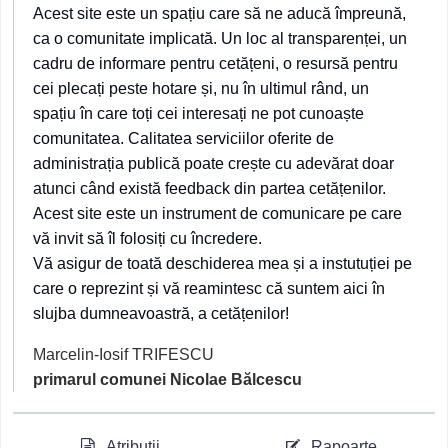
Acest site este un spațiu care să ne aducă împreună,
ca o comunitate implicată. Un loc al transparenței, un
cadru de informare pentru cetățeni, o resursă pentru
cei plecați peste hotare și, nu în ultimul rând, un
spațiu în care toți cei interesați ne pot cunoaște
comunitatea. Calitatea serviciilor oferite de
administrația publică poate crește cu adevărat doar
atunci când există feedback din partea cetățenilor.
Acest site este un instrument de comunicare pe care
vă invit să îl folosiți cu încredere.
Vă asigur de toată deschiderea mea și a instutuției pe
care o reprezint și vă reamintesc că suntem aici în
slujba dumneavoastră, a cetățenilor!
Marcelin-Iosif TRIFESCU
primarul comunei Nicolae Bălcescu
Atribuții
Rapoarte