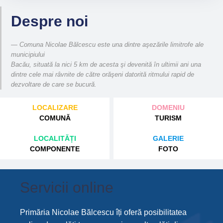
Despre noi
Comuna Nicolae Bălcescu este una dintre aşezările limitrofe ale
municipiului
Bacău, situată la nici 5 km de acesta şi devenită în ultimii ani una
dintre cele mai râvnite de către orăşeni datorită ritmului rapid de
dezvoltare de care se bucură.
LOCALIZARE
DOMENIU
COMUNĂ
TURISM
LOCALITĂȚI
GALERIE
COMPONENTE
FOTO
Servicii online
Primăria Nicolae Bălcescu îți oferă posibilitatea