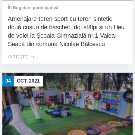
În
Bugetare participativă
Amenajare teren sport cu teren sintetic,
două coșuri de baschet, doi stâlpi și un fileu
de volei la Școala Gimnazială nr.1 Valea-
Seacă din comuna Nicolae Bălcescu
CITEȘTE
04
OCT. 2021