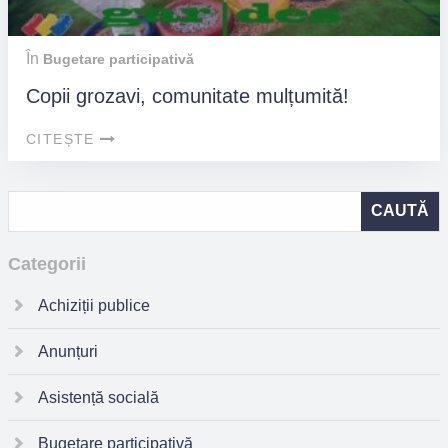
În
Bugetare participativă
Copii grozavi, comunitate mulțumită!
CITEȘTE
Categorii
Achiziții publice
Anunțuri
Asistență socială
Bugetare participativă