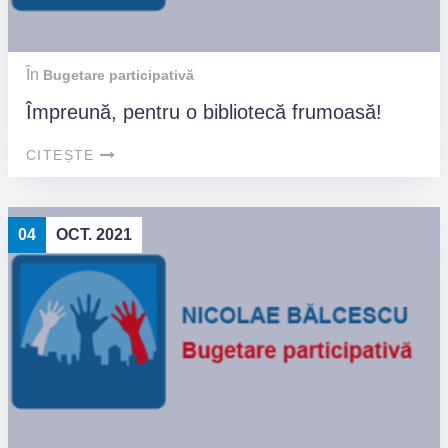
În
Bugetare participativă
Împreună, pentru o bibliotecă frumoasă!
CITEȘTE
04
OCT. 2021