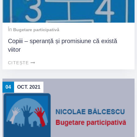
În
Bugetare participativă
Copiii – speranță și promisiune că există
viitor
CITEȘTE
04
OCT. 2021