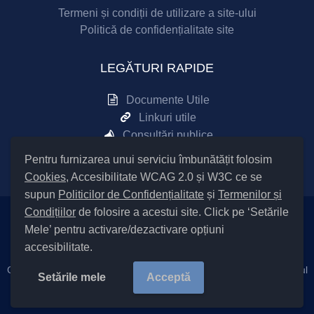
Termeni și condiții de utilizare a site-ului
Politică de confidențialitate site
LEGĂTURI RAPIDE
Documente Utile
Linkuri utile
Consultări publice
Sesizări online
Pentru furnizarea unui serviciu îmbunătățit folosim
Cookies
, Accesibilitate WCAG 2.0 și W3C ce se
supun
Politicilor de Confidențialitate
și
Termenilor și
Condițiilor
de folosire a acestui site. Click pe ‘Setările
Setări Cookies și Accesibilitate
Mele’ pentru activare/dezactivare opțiuni
accesibilitate.
Cod Județ 4 / Județul Bacău / Tipul UAT – 14 – C – Comună / Codul
Setările mele
Acceptă
SIRUTA al Unității Administrativ Teritoriale COMUNA 26353 /
Copyright © 2023
Primăria Nicolae Bălcescu
județul Bacău