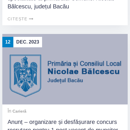
Bălcescu, județul Bacău
CITEȘTE
12
DEC. 2023
În
Carieră
Anunț – organizare și desfășurare concurs