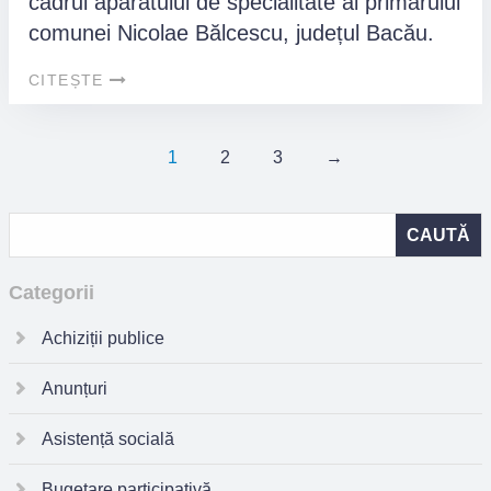
cadrul aparatului de specialitate al primarului
comunei Nicolae Bălcescu, județul Bacău.
CITEȘTE
1
2
3
→
Categorii
Achiziții publice
Anunțuri
Asistență socială
Bugetare participativă