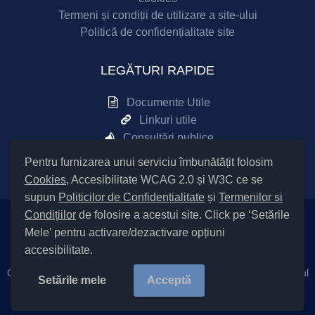
Termeni și condiții de utilizare a site-ului
Politică de confidențialitate site
LEGĂTURI RAPIDE
Documente Utile
Linkuri utile
Consultări publice
Sesizări online
Pentru furnizarea unui serviciu îmbunătățit folosim
Cookies
, Accesibilitate WCAG 2.0 și W3C ce se
supun
Politicilor de Confidențialitate
și
Termenilor și
Condițiilor
de folosire a acestui site. Click pe ‘Setările
Mele’ pentru activare/dezactivare opțiuni
Setări Cookies și Accesibilitate
accesibilitate.
Cod Județ 4 / Județul Bacău / Tipul UAT – 14 – C – Comună / Codul
Setările mele
Acceptă
SIRUTA al Unității Administrativ Teritoriale COMUNA 26353 /
Copyright © 2023
Primăria Nicolae Bălcescu
județul Bacău