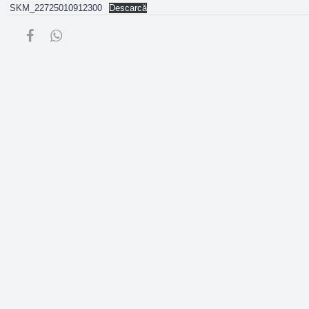
SKM_22725010912300
Descarcă