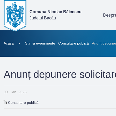
Comuna Nicolae Bălcescu
Despre
Județul Bacău
Acasa
Știri și evenimente
Consultare publică
Anunț depunere
Anunț depunere solicita
09
ian. 2025
În
Consultare publică