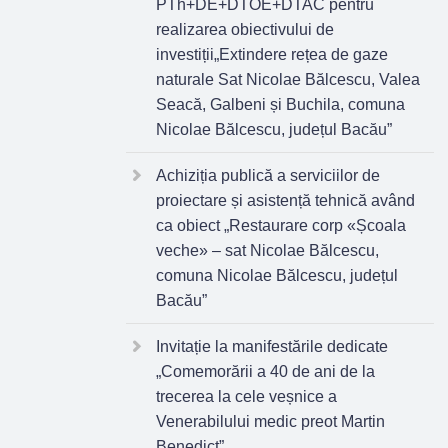
PTh+DE+DTOE+DTAC pentru
realizarea obiectivului de
investiții„Extindere rețea de gaze
naturale Sat Nicolae Bălcescu, Valea
Seacă, Galbeni și Buchila, comuna
Nicolae Bălcescu, județul Bacău”
Achiziția publică a serviciilor de
proiectare și asistență tehnică având
ca obiect „Restaurare corp «Școala
veche» – sat Nicolae Bălcescu,
comuna Nicolae Bălcescu, județul
Bacău”
Invitație la manifestările dedicate
„Comemorării a 40 de ani de la
trecerea la cele veșnice a
Venerabilului medic preot Martin
Benedict”