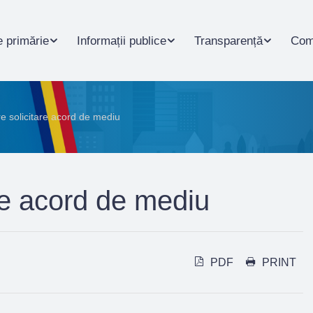
 primărie
Informații publice
Transparență
Com
 solicitare acord de mediu
re acord de mediu
PDF
PRINT