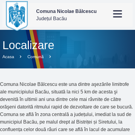
Comuna Nicolae Bălcescu
Județul Bacău
Localizare
Acasa
Comună
Comuna Nicolae Bălcescu este una dintre aşezările limitrofe
ale municipiului Bacău, situată la nici 5 km de acesta şi
devenită în ultimii ani una dintre cele mai râvnite de către
orăşeni datorită ritmului rapid de dezvoltare de care se bucură.
Comuna se află în zona centrală a județului, imediat la sud de
municipiul Bacău, pe malul drept al Bistriței și Siretului, la
confluența celor două râuri care se află în lacul de acumulare