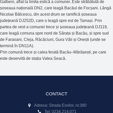
Galbeni, aflat la limita estică a comunei. Este străbătută de
șoseaua națională DN2, care leagă Bacăul de Focșani. Lângă
Nicolae Bălcescu, din acest drum se ramifică șoseaua
județeană DJ252D, care o leagă spre est de Tamași. Prin
partea de vest a comunei trece și șoseaua județeană DJ119,
care leagă comuna spre nord de Sărata și Bacău, și spre sud
de Faraoani, Cleja, Răcăciuni, Gura Văii și Onești (unde se
termină în DN11A).
Prin comună trece și calea ferată Bacău–Mărășești, pe care
este deservită de stația Valea Seacă.
CONTACT
Adresa: Strada Eroilor, nr.380
Tel:
0234.214.071