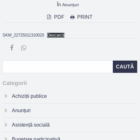
În
Anunțuri
PDF
PRINT
SKM_22725011310020
Descarcă
Categorii
Achiziții publice
Anunțuri
Asistență socială
Bugetare participativă