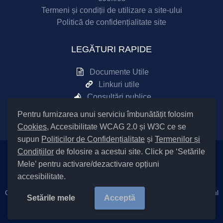
Termeni și condiții de utilizare a site-ului
Politică de confidențialitate site
LEGĂTURI RAPIDE
Documente Utile
Linkuri utile
Consultări publice
Sesizări online
Pentru furnizarea unui serviciu îmbunătățit folosim
Cookies
, Accesibilitate WCAG 2.0 și W3C ce se
supun
Politicilor de Confidențialitate
și
Termenilor și
Condițiilor
de folosire a acestui site. Click pe ‘Setările
Mele’ pentru activare/dezactivare opțiuni
Setări Cookies și Accesibilitate
accesibilitate.
Cod Județ 4 / Județul Bacău / Tipul UAT – 14 – C – Comună / Codul
Setările mele
Acceptă
SIRUTA al Unității Administrativ Teritoriale COMUNA 26353 /
Copyright © 2023
Primăria Nicolae Bălcescu
județul Bacău