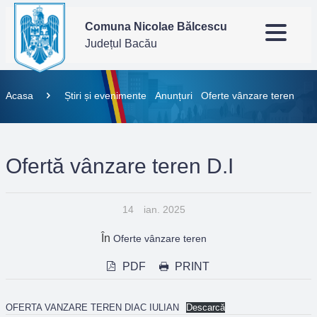
Comuna Nicolae Bălcescu
Județul Bacău
Acasa
Știri și evenimente
Anunțuri
Oferte vânzare teren
Ofertă vânzare teren D.I
14
ian. 2025
În
Oferte vânzare teren
PDF
PRINT
OFERTA VANZARE TEREN DIAC IULIAN
Descarcă