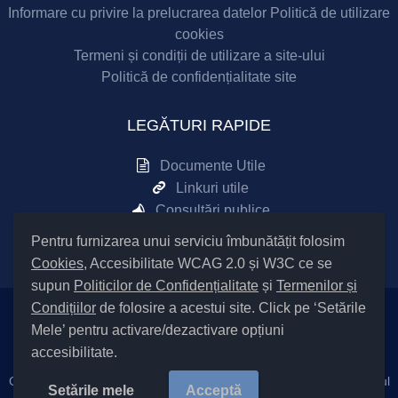
Informare cu privire la prelucrarea datelor
Politică de utilizare
cookies
Termeni și condiții de utilizare a site-ului
Politică de confidențialitate site
LEGĂTURI RAPIDE
Documente Utile
Linkuri utile
Consultări publice
Sesizări online
Pentru furnizarea unui serviciu îmbunătățit folosim
Cookies
, Accesibilitate WCAG 2.0 și W3C ce se
supun
Politicilor de Confidențialitate
și
Termenilor și
Condițiilor
de folosire a acestui site. Click pe ‘Setările
Mele’ pentru activare/dezactivare opțiuni
Setări Cookies și Accesibilitate
accesibilitate.
Cod Județ 4 / Județul Bacău / Tipul UAT – 14 – C – Comună / Codul
Setările mele
Acceptă