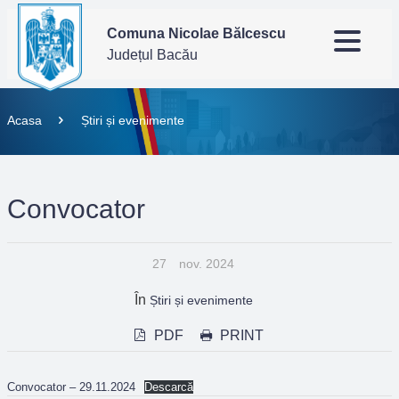
Comuna Nicolae Bălcescu
Județul Bacău
Acasa
Știri și evenimente
Convocator
27
nov. 2024
În
Știri și evenimente
PDF
PRINT
Convocator – 29.11.2024
Descarcă