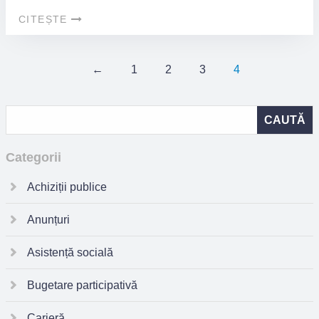
CITEȘTE
←
1
2
3
4
Categorii
Achiziții publice
Anunțuri
Asistență socială
Bugetare participativă
Carieră