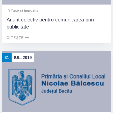
În
Taxe și impozite
Anunț colectiv pentru comunicarea prin
publicitate
CITEȘTE
31
IUL. 2019