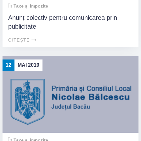
În
Taxe și impozite
Anunț colectiv pentru comunicarea prin
publicitate
CITEȘTE
12
MAI 2019
În
Taxe și impozite