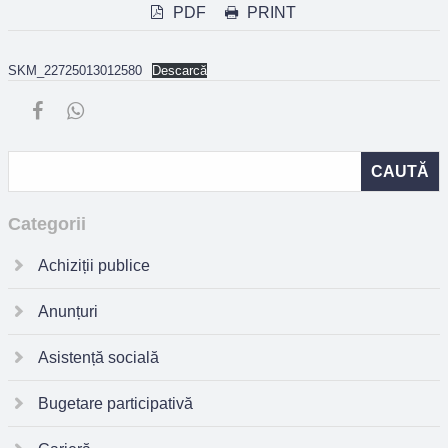
PDF
PRINT
SKM_22725013012580
Descarcă
Categorii
Achiziții publice
Anunțuri
Asistență socială
Bugetare participativă