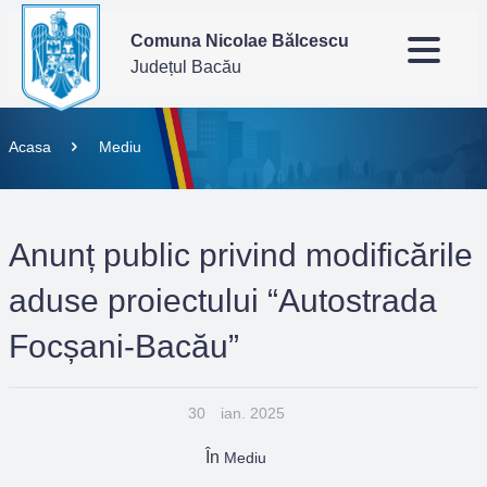
Comuna Nicolae Bălcescu
Județul Bacău
Acasa
Mediu
Anunț public privind modificările
aduse proiectului “Autostrada
Focșani-Bacău”
30
ian. 2025
În
Mediu