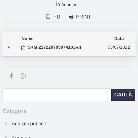
În
Anunțuri
PDF
PRINT
Nume
Data
SKM 22722070507410.pdf
05/07/2022
+
Categorii
Achiziții publice
Anunțuri