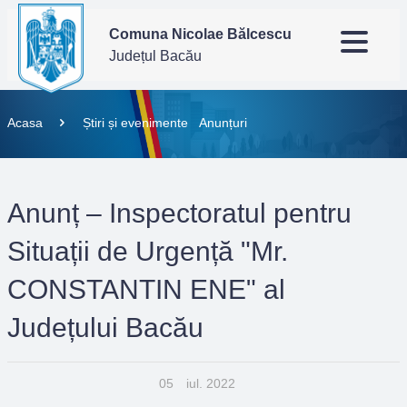
Comuna Nicolae Bălcescu
Județul Bacău
Acasa
Știri și evenimente
Anunțuri
Anunț – Inspectoratul pentru
Situații de Urgență "Mr.
CONSTANTIN ENE" al
Județului Bacău
05
iul. 2022