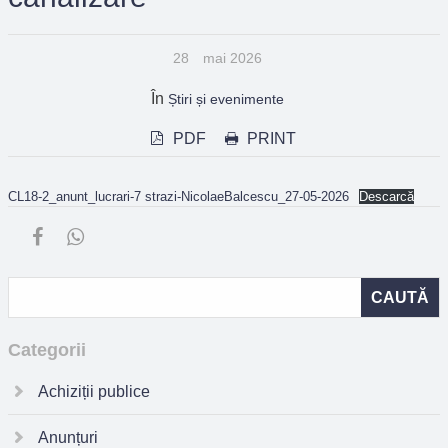
28
mai 2026
În
Știri și evenimente
PDF
PRINT
CL18-2_anunt_lucrari-7 strazi-NicolaeBalcescu_27-05-2026
Descarcă
Categorii
Achiziții publice
Anunțuri