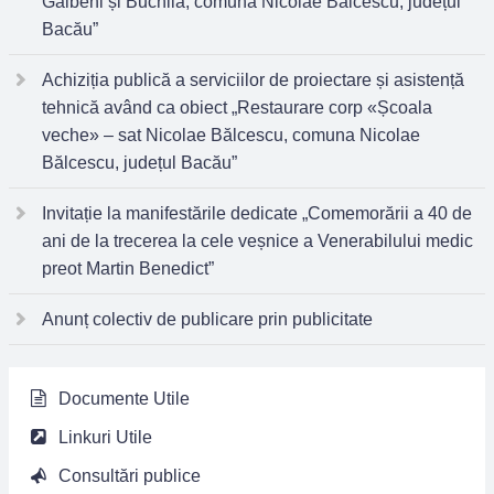
Galbeni și Buchila, comuna Nicolae Bălcescu, județul
Bacău”
Achiziția publică a serviciilor de proiectare și asistență
tehnică având ca obiect „Restaurare corp «Școala
veche» – sat Nicolae Bălcescu, comuna Nicolae
Bălcescu, județul Bacău”
Invitație la manifestările dedicate „Comemorării a 40 de
ani de la trecerea la cele veșnice a Venerabilului medic
preot Martin Benedict”
Anunț colectiv de publicare prin publicitate
Documente Utile
Linkuri Utile
Consultări publice