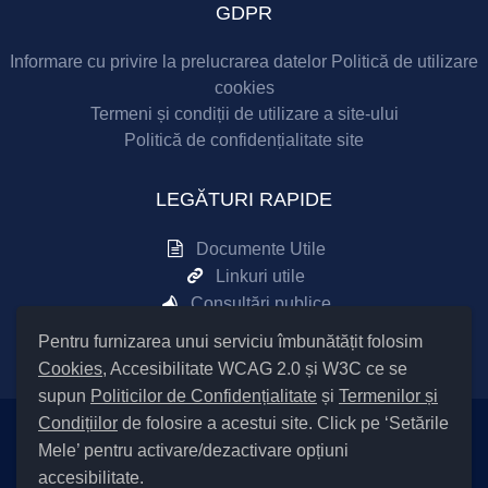
GDPR
Informare cu privire la prelucrarea datelor
Politică de utilizare
cookies
Termeni și condiții de utilizare a site-ului
Politică de confidențialitate site
LEGĂTURI RAPIDE
Documente Utile
Linkuri utile
Consultări publice
Sesizări online
Pentru furnizarea unui serviciu îmbunătățit folosim
Cookies
, Accesibilitate WCAG 2.0 și W3C ce se
supun
Politicilor de Confidențialitate
și
Termenilor și
Condițiilor
de folosire a acestui site. Click pe ‘Setările
Mele’ pentru activare/dezactivare opțiuni
Setări Cookies și Accesibilitate
accesibilitate.