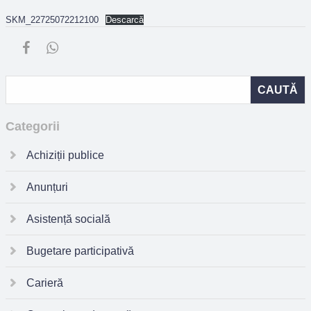
SKM_22725072212100
Descarcă
Categorii
Achiziții publice
Anunțuri
Asistență socială
Bugetare participativă
Carieră