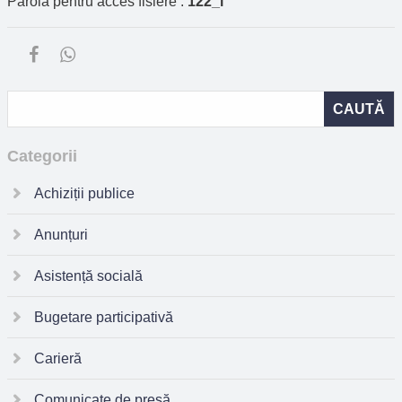
Parola pentru acces fisiere :
122_i
Categorii
Achiziții publice
Anunțuri
Asistență socială
Bugetare participativă
Carieră
Comunicate de presă