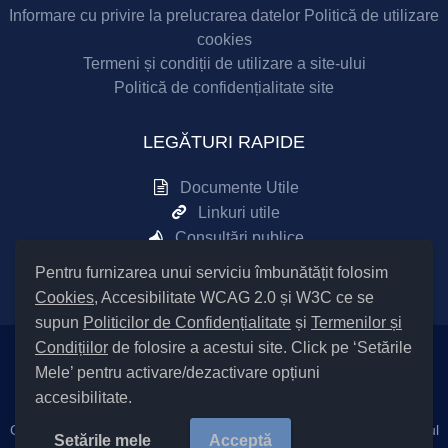
Informare cu privire la prelucrarea datelor
Politică de utilizare
cookies
Termeni și condiții de utilizare a site-ului
Politică de confidențialitate site
LEGĂTURI RAPIDE
Documente Utile
Linkuri utile
Consultări publice
Sesizări online
Pentru furnizarea unui serviciu îmbunătățit folosim
Cookies
, Accesibilitate WCAG 2.0 și W3C ce se
supun
Politicilor de Confidențialitate
și
Termenilor și
Condițiilor
de folosire a acestui site. Click pe ‘Setările
Mele’ pentru activare/dezactivare opțiuni
Setări Cookies și Accesibilitate
accesibilitate.
Cod Județ 4 / Județul Bacău / Tipul UAT – 14 – C – Comună / Codul
Setările mele
Acceptă